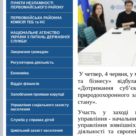
ПУНКТИ НЕЗЛАМНОСТІ
ПЕРВОМАЙСЬКОГО РАЙОНУ
ПЕРВОМАЙСЬКА РАЙОННА
КОМІСІЯ ТЕБ та НС
НАЦІОНАЛЬНЕ АГЕНСТВО
УКРАЇНИ З ПИТАНЬ ДЕРЖАВНОЇ
СЛУЖБИ
Звернення громадян
Регуляторна діяльність
У четвер, 4 червня, 
Економіка
та бізнесу» відбул
Відділ фінансів
«Дотримання суб’є
природоохоронного за
Запобігання проявам корупції
стану».
Управління соціального захисту
населення
Участь у заході в
управління - начальн
Служба у справах дітей
управління зовнішніх
діяльності та європе
Цивільний захист населення