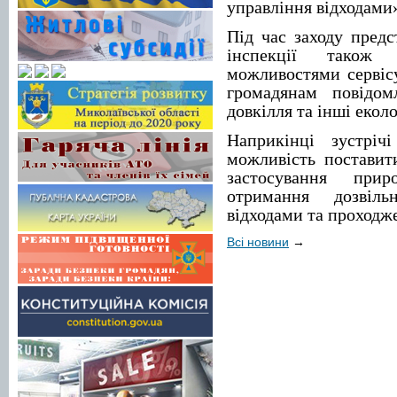
управління відходами»
Під час заходу предс
інспекції також 
можливостями сервісу
громадянам повідом
довкілля та інші екол
Наприкінці зустріч
можливість поставит
застосування приро
отримання дозвіль
відходами та проходж
Всі новини
→