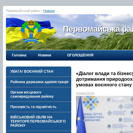
Первомайський район »
Новини
Первомайська рай
Головна
Новини
ОГОЛОШЕННЯ
УВАГА! ВОЄННИЙ СТАН
«Діалог влади та бізне
дотримання природоох
Районна державна адміністрація
умовах воєнного стану
Органи місцевого
05/06/2026
самоврядування району
Прозорість та підзвітність
ВІЙСЬКОВИЙ ОБЛІК НА
ТЕРИТОРІЇ ПЕРВОМАЙСЬКОГО
РАЙОНУ