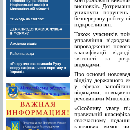
контролювати виконан
головного управління
Національної поліції в
висновків. Дотриманн
Миколаївській області
уникнути порушень 
безперервну роботу п
"Виходь на світло!"
підкреслив він.
ДЕРЖПРОДСПОЖИВСЛУЖБА
Також учасників поі
ІНФОРМУЄ
управління відходам
Архівний відділ
впровадження нового
класифікації відхо
Районна рада
звітності та розр
відходами.
«Рекрутингова компанія Руху
опору національного спротиву в
Україні.»
Про основні нововвед
відділу державного е
у сферах запобіган
відходами, поводже
речовинами Миколаївс
«Особливу увагу пі
правильній класифіка
своєчасному поданн
ключових вимог чин