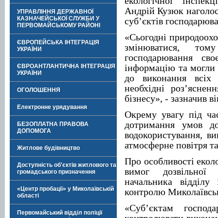
екологічної інспекц
Андрій Кузюк наголос
УПРАВЛІННЯ ДЕРЖАВНОЇ
КАЗНАЧЕЙСЬКОЇ СЛУЖБИ У
суб’єктів господарюва
ПЕРВОМАЙСЬКОМУ РАЙОНІ
«Сьогодні природоохо
ЄВРОПЕЙСЬКА ІНТЕГРАЦІЯ
змінюватися, том
УКРАЇНИ
господарювання сво
інформацію та могли
ЄВРОАНТЛАНТИЧНА ІНТЕГРАЦІЯ
УКРАЇНИ
до виконання всіх
необхідні роз’яснен
ОГОЛОШЕННЯ
бізнесу», - зазначив ві
Електронне урядування
Окрему увагу під ча
дотримання умов до
БЕЗОПЛАТНА ПРАВОВА
ДОПОМОГА
водокористування, в
атмосферне повітря т
Житлове будівництво
Про особливості екол
Доступність об'єктів житлового та
вимог дозвільної 
громадського призначення
начальника відділу 
«Центр пробації» у Миколаївській
контролю Миколаївськ
області
«Суб’єктам господа
Первомайський відділ поліції