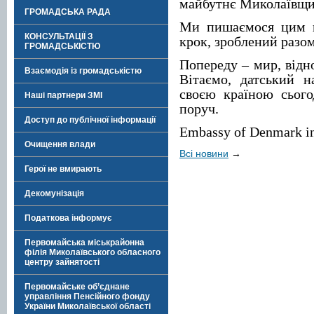
майбутнє Миколаївщи
ГРОМАДСЬКА РАДА
Ми пишаємося цим п
КОНСУЛЬТАЦІЇ З
крок, зроблений разом
ГРОМАДСЬКІСТЮ
Попереду – мир, відно
Взаємодія із громадськістю
Вітаємо, датський н
своєю країною сього
Наші партнери ЗМІ
поруч.
Доступ до публічної інформації
Embassy of Denmark i
Очищення влади
Всі новини
→
Герої не вмирають
Декомунізація
Податкова інформує
Первомайська міськрайонна
філія Миколаївського обласного
центру зайнятості
Первомайське об’єднане
управління Пенсійного фонду
України Миколаївської області