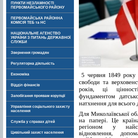
ПУНКТИ НЕЗЛАМНОСТІ
ПЕРВОМАЙСЬКОГО РАЙОНУ
ПЕРВОМАЙСЬКА РАЙОННА
КОМІСІЯ ТЕБ та НС
НАЦІОНАЛЬНЕ АГЕНСТВО
УКРАЇНИ З ПИТАНЬ ДЕРЖАВНОЇ
СЛУЖБИ
Звернення громадян
Регуляторна діяльність
5 червня 1849 року 
Економіка
свободи та верховенс
Відділ фінансів
років, ці ціннос
фундаментом датськ
Запобігання проявам корупції
натхнення для всього 
Управління соціального захисту
населення
Для Миколаївської об
на папері. Це країн
Служба у справах дітей
регіоном у найск
відновлення, допо
Цивільний захист населення