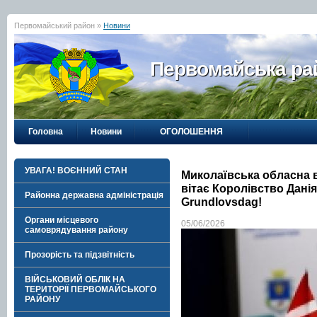
Первомайський район »
Новини
Первомайська рай
Головна
Новини
ОГОЛОШЕННЯ
УВАГА! ВОЄННИЙ СТАН
Миколаївська обласна в
вітає Королівство Данія
Районна державна адміністрація
Grundlovsdag!
Органи місцевого
05/06/2026
самоврядування району
Прозорість та підзвітність
ВІЙСЬКОВИЙ ОБЛІК НА
ТЕРИТОРІЇ ПЕРВОМАЙСЬКОГО
РАЙОНУ