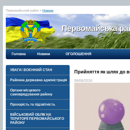
Первомайський район »
Новини
Первомайська рай
Головна
Новини
ОГОЛОШЕННЯ
УВАГА! ВОЄННИЙ СТАН
Прийняття як шлях до в
Районна державна адміністрація
08/06/2026
Органи місцевого
самоврядування району
Прозорість та підзвітність
ВІЙСЬКОВИЙ ОБЛІК НА
ТЕРИТОРІЇ ПЕРВОМАЙСЬКОГО
РАЙОНУ