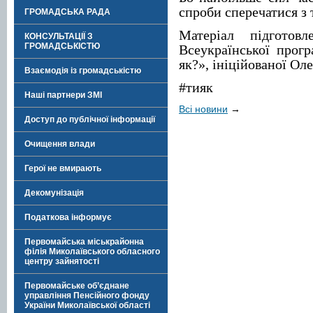
спроби сперечатися з 
ГРОМАДСЬКА РАДА
Матеріал підготов
КОНСУЛЬТАЦІЇ З
ГРОМАДСЬКІСТЮ
Всеукраїнської прог
як?», ініційованої О
Взаємодія із громадськістю
#тияк
Наші партнери ЗМІ
Всі новини
→
Доступ до публічної інформації
Очищення влади
Герої не вмирають
Декомунізація
Податкова інформує
Первомайська міськрайонна
філія Миколаївського обласного
центру зайнятості
Первомайське об’єднане
управління Пенсійного фонду
України Миколаївської області