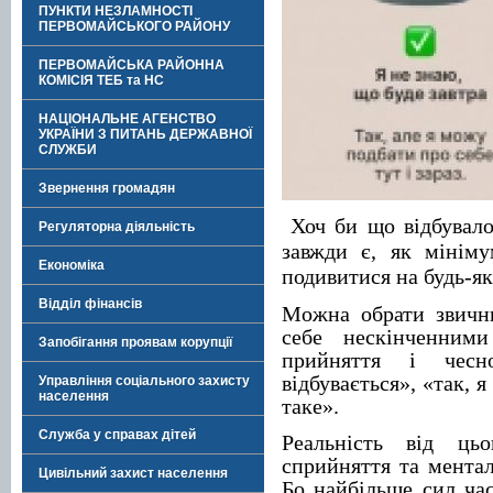
ПУНКТИ НЕЗЛАМНОСТІ
ПЕРВОМАЙСЬКОГО РАЙОНУ
ПЕРВОМАЙСЬКА РАЙОННА
КОМІСІЯ ТЕБ та НС
НАЦІОНАЛЬНЕ АГЕНСТВО
УКРАЇНИ З ПИТАНЬ ДЕРЖАВНОЇ
СЛУЖБИ
Звернення громадян
Хоч би що відбувало
Регуляторна діяльність
завжди є, як мінім
Економіка
подивитися на будь-як
Відділ фінансів
Можна обрати звичн
себе нескінченним
Запобігання проявам корупції
прийняття і чесн
відбувається», «так, я
Управління соціального захисту
населення
таке».
Служба у справах дітей
Реальність від ць
сприйняття та ментал
Цивільний захист населення
Бо найбільше сил час