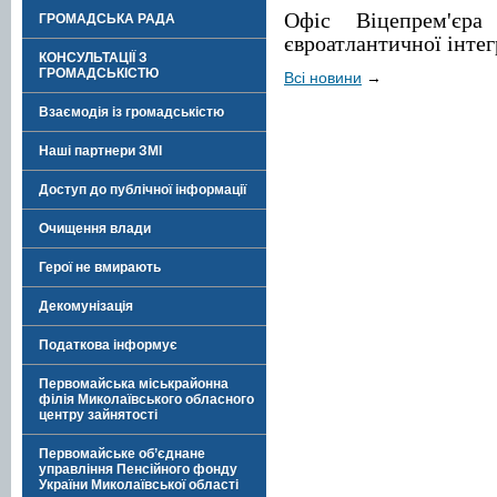
Офіс Віцепрем'єра
ГРОМАДСЬКА РАДА
євроатлантичної інтег
КОНСУЛЬТАЦІЇ З
ГРОМАДСЬКІСТЮ
Всі новини
→
Взаємодія із громадськістю
Наші партнери ЗМІ
Доступ до публічної інформації
Очищення влади
Герої не вмирають
Декомунізація
Податкова інформує
Первомайська міськрайонна
філія Миколаївського обласного
центру зайнятості
Первомайське об’єднане
управління Пенсійного фонду
України Миколаївської області