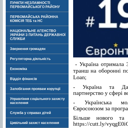
ПУНКТИ НЕЗЛАМНОСТІ
ПЕРВОМАЙСЬКОГО РАЙОНУ
ПЕРВОМАЙСЬКА РАЙОННА
КОМІСІЯ ТЕБ та НС
НАЦІОНАЛЬНЕ АГЕНСТВО
УКРАЇНИ З ПИТАНЬ ДЕРЖАВНОЇ
СЛУЖБИ
Звернення громадян
Регуляторна діяльність
- Україна отримала 
Економіка
транш на оборонні по
Loan;
Відділ фінансів
- Україна та Дан
Запобігання проявам корупції
партнерство у сфері в
Управління соціального захисту
- Українська мо
населення
Євроcоюзом за прогр
Служба у справах дітей
Більше нового та
https://cutt.ly/vyqgE0i
Цивільний захист населення