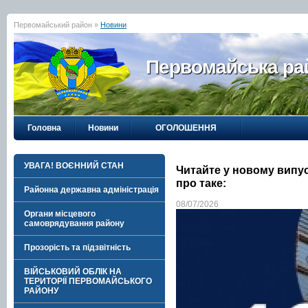
Первомайський район »
Новини
Первомайська рай
Головна
Новини
ОГОЛОШЕННЯ
УВАГА! ВОЄННИЙ СТАН
Читайте у новому випу
про таке:
Районна державна адміністрація
08/07/2026
Органи місцевого
самоврядування району
Прозорість та підзвітність
ВІЙСЬКОВИЙ ОБЛІК НА
ТЕРИТОРІЇ ПЕРВОМАЙСЬКОГО
РАЙОНУ