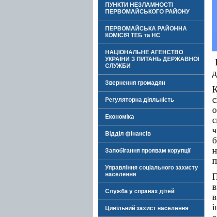
ПУНКТИ НЕЗЛАМНОСТІ
ПЕРВОМАЙСЬКОГО РАЙОНУ
ПЕРВОМАЙСЬКА РАЙОННА
КОМІСІЯ ТЕБ та НС
НАЦІОНАЛЬНЕ АГЕНСТВО
УКРАЇНИ З ПИТАНЬ ДЕРЖАВНОЇ
СЛУЖБИ
д
Звернення громадян
с
Регуляторна діяльність
о
Економіка
с
ч
Відділ фінансів
Запобігання проявам корупції
п
Управління соціального захисту
населення
в
Служба у справах дітей
в
і
Цивільний захист населення