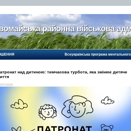
вомайська районна військова адм
ОШЕННЯ
Всеукраїнська програма ментального
атронат над дитиною: тимчасова турбота, яка змінює дитяче
иття
8/07/2026