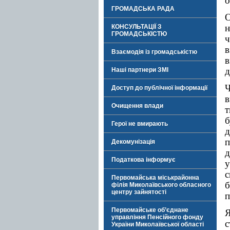
о
ГРОМАДСЬКА РАДА
О
н
КОНСУЛЬТАЦІЇ З
ГРОМАДСЬКІСТЮ
ч
в
Взаємодія із громадськістю
в
д
Наші партнери ЗМІ
Ч
Доступ до публічної інформації
в
Очищення влади
т
Герої не вмирають
д
п
Декомунізація
д
Податкова інформує
у
с
Первомайська міськрайонна
філія Миколаївського обласного
центру зайнятості
п
Первомайське об’єднане
Я
управління Пенсійного фонду
с
України Миколаївської області