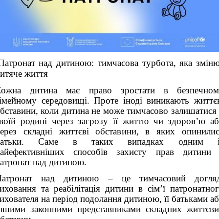
Патронат над дитиною: тимчасова турбота, яка змін
итяче життя
Кожна дитина має право зростати в безпечном
імейному середовищі. Проте іноді виникають життє
бставини, коли дитина не може тимчасово залишатися
воїй родині через загрозу її життю чи здоров’ю а
ерез складні життєві обставини, в яких опинили
батьки. Саме в таких випадках одним і
найефективніших способів захисту прав дитини 
атронат над дитиною.
Патронат над дитиною – це тимчасовий догляд
иховання та реабілітація дитини в сім’ї патронатно
ихователя на період подолання дитиною, її батьками а
ншими законними представниками складних життєв