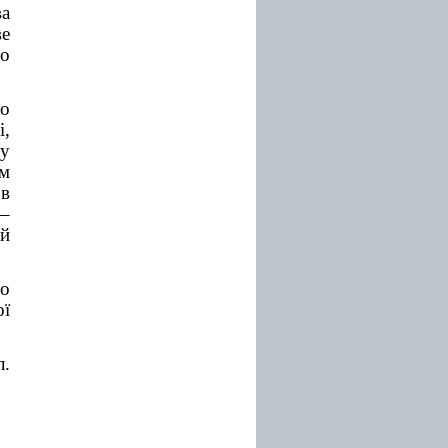
ва
ве
го
о
,
 у
им
 в
 –
 й
до
ї
л.