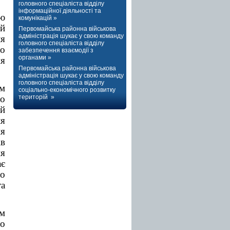
головного спеціаліста відділу
інформаційної діяльності та
’ю
комунікацій »
ой
Первомайська районна військова
адміністрація шукає у свою команду
ля
головного спеціаліста відділу
бо
забезпечення взаємодії з
органами »
ня
Первомайська районна військова
адміністрація шукає у свою команду
головного спеціаліста відділу
рм
соціально-економічного розвитку
територій »
го
ий
я
ня
ів
ня
ає
до
а
ом
що