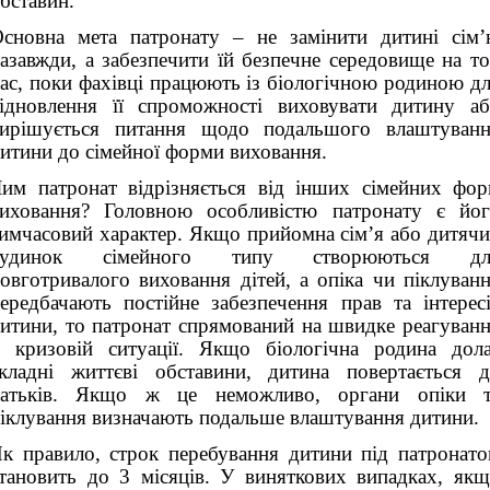
бставин.
сновна мета патронату – не замінити дитині сім
азавжди, а забезпечити їй безпечне середовище на т
ас, поки фахівці працюють із біологічною родиною д
ідновлення її спроможності виховувати дитину а
ирішується питання щодо подальшого влаштуван
итини до сімейної форми виховання.
им патронат відрізняється від інших сімейних фо
иховання? Головною особливістю патронату є йо
имчасовий характер. Якщо прийомна сім’я або дитяч
будинок сімейного типу створюються дл
овготривалого виховання дітей, а опіка чи піклуван
ередбачають постійне забезпечення прав та інтерес
итини, то патронат спрямований на швидке реагуван
 кризовій ситуації. Якщо біологічна родина дол
кладні життєві обставини, дитина повертається 
батьків. Якщо ж це неможливо, органи опіки т
іклування визначають подальше влаштування дитини.
к правило, строк перебування дитини під патронат
тановить до 3 місяців. У виняткових випадках, як