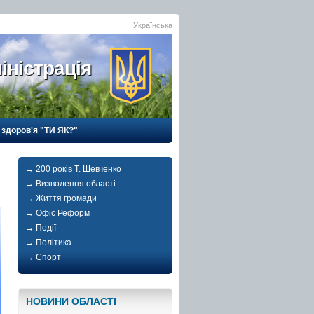
Українська
іністрація
 здоров'я "ТИ ЯК?"
→ 200 років Т. Шевченко
→ Визволення області
→ Життя громади
→ Офіс Реформ
→ Події
→ Політика
→ Спорт
НОВИНИ ОБЛАСТI