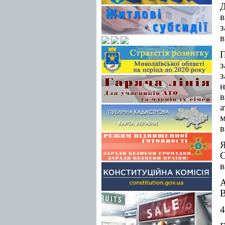
Д
в
з
в
з
н
в
а
м
в
Я
в
А
В
4