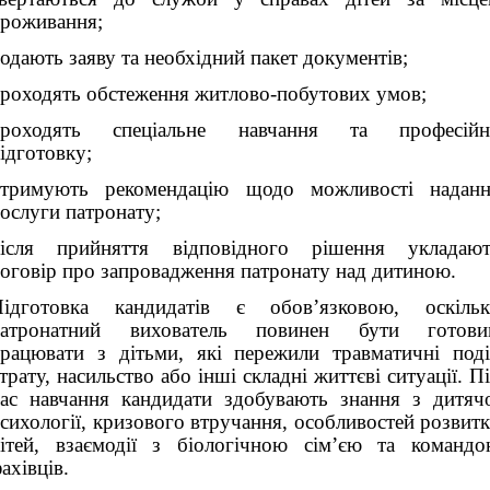
роживання;
одають заяву та необхідний пакет документів;
роходять обстеження житлово-побутових умов;
проходять спеціальне навчання та професійн
ідготовку;
отримують рекомендацію щодо можливості наданн
ослуги патронату;
після прийняття відповідного рішення укладают
оговір про запровадження патронату над дитиною.
Підготовка кандидатів є обов’язковою, оскільк
патронатний вихователь повинен бути готови
рацювати з дітьми, які пережили травматичні поді
трату, насильство або інші складні життєві ситуації. П
ас навчання кандидати здобувають знання з дитяч
сихології, кризового втручання, особливостей розвит
ітей, взаємодії з біологічною сім’єю та команд
ахівців.