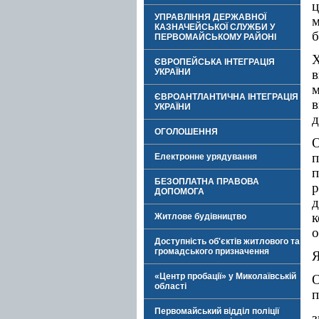
ц
УПРАВЛІННЯ ДЕРЖАВНОЇ
м
КАЗНАЧЕЙСЬКОЇ СЛУЖБИ У
б
ПЕРВОМАЙСЬКОМУ РАЙОНІ
Х
ЄВРОПЕЙСЬКА ІНТЕГРАЦІЯ
УКРАЇНИ
в
ЄВРОАНТЛАНТИЧНА ІНТЕГРАЦІЯ
в
УКРАЇНИ
д
ОГОЛОШЕННЯ
п
Електронне урядування
п
БЕЗОПЛАТНА ПРАВОВА
р
ДОПОМОГА
д
к
Житлове будівництво
о
Доступність об'єктів житлового та
громадського призначення
Я
«Центр пробації» у Миколаївській
О
області
п
Первомайський відділ поліції
з