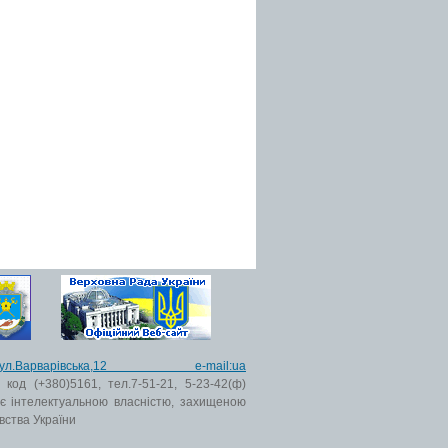
ьк,вул.Варварівська,12 e-mail:ua
код (+380)5161, тел.7-51-21, 5-23-42(ф)
 є інтелектуальною власністю, захищеною
вства України