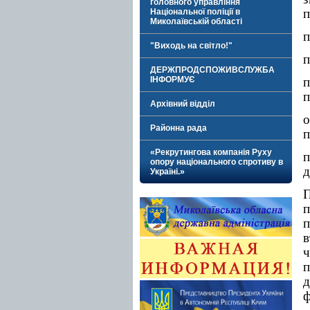
головного управління
п
Національної поліції в
Миколаївській області
п
"Виходь на світло!"
п
ДЕРЖПРОДСПОЖИВСЛУЖБА
ІНФОРМУЄ
п
Архівний відділ
Районна рада
п
«Рекрутингова компанія Руху
опору національного спротиву в
д
Україні.»
п
в
ч
п
д
ф