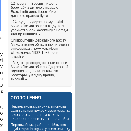
12 червня – Всесвітній день
боротьби з дитячою працею
Всесвітній день боротьби з
дитячою працею був »
24 грудня у державному архіві
Миколаївської області відбулися
урочисті збори колективу з нагоди
Дня працівників »
ює
Співробітники державного архіву
Миколаївської області взяли участь
у інформаційному марафоні
«Голодомор 1932-1933 рр. в
у
історії »
ві
Згідно з розпорядженням голови
 у
Миколаївської обласної державної
адміністрації Віталія Кіма за
бо
багаторічну плідну працю,
ся
високий »
з
є
ОГОЛОШЕННЯ
,
Первомайська районна військова
адміністрація шукає у свою команду
го
головного спеціаліста відділу
бо
цифрового розвитку та інновацій, »
их
Первомайська районна військова
адміністрація шукає у свою команду