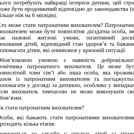
ього потребують найкращі інтереси дитини, цей стр
оже бути продовжений відповідно до законодавства (
ільше ніж на 6 місяців).
то може стати патронатним вихователем? Патронатн
ихователем може бути повнолітня дієздатна особа, я
має належні житлові умови, позитивний досві
иховання дітей, відповідний стан здоров’я та бажан
опомагати дітям, які опинилися у кризовій ситуації.
Обов’язковою умовою є наявність добровільног
омічника патронатного вихователя. Це може бу
овнолітній член сім’ї або інша особа, яка прожив
азом із патронатним вихователем та погоджуєть
опомагати у догляді за дитиною, особливо у випадка
оли вихователь тимчасово не може виконувати св
бов’язки.
к стати патронатним вихователем?
соби, які бажають стати патронатними вихователям
роходять кілька етапів:
вертаються до служби у справах дітей за місц