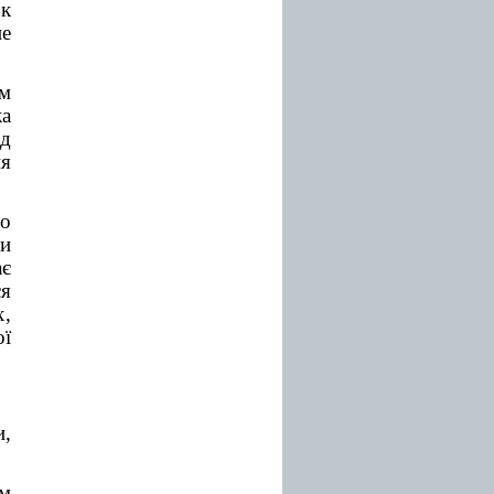
ок
не
им
ка
д
ня
о
ти
ає
ся
х,
ої
и,
ем