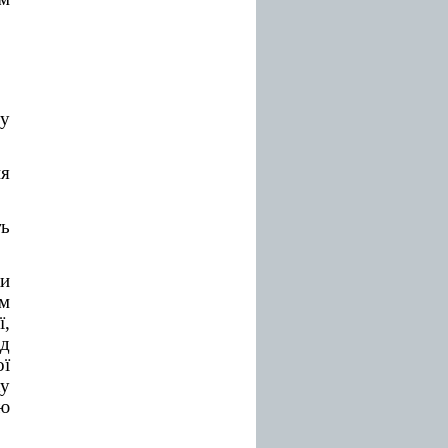
у
я
ь
и
м
ї,
ід
ої
ку
ою