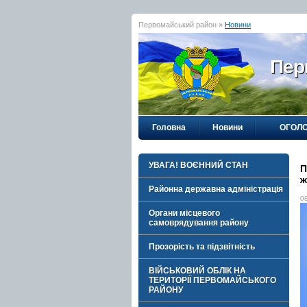
Первомайський район »
Новини
Пер
Головна
Новини
ОГОЛ
УВАГА! ВОЄННИЙ СТАН
П
ж
Районна державна адміністрація
0
Органи місцевого
самоврядування району
Прозорість та підзвітність
ВІЙСЬКОВИЙ ОБЛІК НА
ТЕРИТОРІЇ ПЕРВОМАЙСЬКОГО
РАЙОНУ