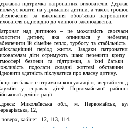
ержавна підтримка патронатних вихователів. Держа
иплачує кошти на утримання дитини, а також грошо
абезпечення за виконання обов’язків патронатно
ихователя відповідно до чинного законодавства.
Патронат над дитиною – це можливість своєчасн
захистити дитину, яка опинилася у небезпеці
абезпечити їй сімейне тепло, турботу та стабільність
айскладніший період життя. Завдяки патронатн
ихователям діти отримують шанс пережити кризу
тмосфері безпеки та підтримки, а їхні батьки
ожливість подолати складні життєві обставини
ідновити здатність піклуватися про власну дитину.
кщо ви бажаєте отримати консультацію, звертайтеся 
Служби у справах дітей Первомайської районно
ійськової адміністрації:
дреса: Миколаївська обл., м. Первомайськ, ву
арварівська, 12,
 поверх, кабінет 112, 113, 114.